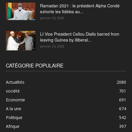
Ramadan 2021 : le président Alpha Condé
exhorte les fidèles au...
janvier 25, 2020
LI Vice President Cellou Diallo barred from
leaving Guinea by illiberal...
janvier 25, 2020
CATÉGORIE POPULAIRE
Actualités
2080
société
701
Economie
691
A la une
674
Politique
542
Afrique
397