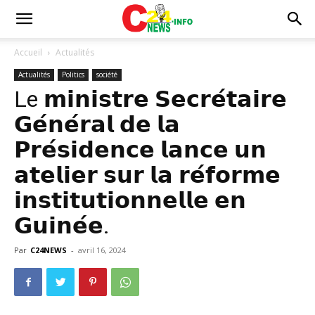
Accueil
Actualités
Actualités
Politics
société
Le 𝗺𝗶𝗻𝗶𝘀𝘁𝗿𝗲 𝗦𝗲𝗰𝗿𝗲́𝘁𝗮𝗶𝗿𝗲
𝗚𝗲́𝗻𝗲́𝗿𝗮𝗹 𝗱𝗲 𝗹𝗮
𝗣𝗿𝗲́𝘀𝗶𝗱𝗲𝗻𝗰𝗲 𝗹𝗮𝗻𝗰𝗲 𝘂𝗻
𝗮𝘁𝗲𝗹𝗶𝗲𝗿 𝘀𝘂𝗿 𝗹𝗮 𝗿𝗲́𝗳𝗼𝗿𝗺𝗲
𝗶𝗻𝘀𝘁𝗶𝘁𝘂𝘁𝗶𝗼𝗻𝗻𝗲𝗹𝗹𝗲 𝗲𝗻
𝗚𝘂𝗶𝗻𝗲́𝗲.
Par
C24NEWS
-
avril 16, 2024