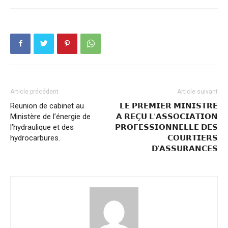
Article précédent
Article suivant
Reunion de cabinet au
𝗟𝗘 𝗣𝗥𝗘𝗠𝗜𝗘𝗥 𝗠𝗜𝗡𝗜𝗦𝗧𝗥𝗘
Ministère de l’énergie de
𝗔 𝗥𝗘𝗖̧𝗨 𝗟’𝗔𝗦𝗦𝗢𝗖𝗜𝗔𝗧𝗜𝗢𝗡
l’hydraulique et des
𝗣𝗥𝗢𝗙𝗘𝗦𝗦𝗜𝗢𝗡𝗡𝗘𝗟𝗟𝗘 𝗗𝗘𝗦
hydrocarbures.
𝗖𝗢𝗨𝗥𝗧𝗜𝗘𝗥𝗦
𝗗’𝗔𝗦𝗦𝗨𝗥𝗔𝗡𝗖𝗘𝗦