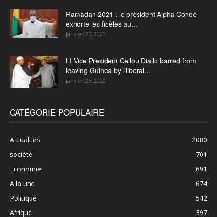
Ramadan 2021 : le président Alpha Condé
exhorte les fidèles au...
janvier 25, 2020
LI Vice President Cellou Diallo barred from
leaving Guinea by illiberal...
janvier 25, 2020
CATÉGORIE POPULAIRE
Actualités
2080
société
701
Economie
691
A la une
674
Politique
542
Afrique
397