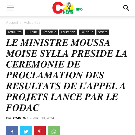
Accueil
Actualités
Actualités
Culture
Economie
Education
Politique
société
𝑳𝑬 𝑴𝑰𝑵𝑰𝑺𝑻𝑹𝑬 𝑴𝑶𝑼𝑺𝑺𝑨
𝑴𝑶𝑰̈𝑺𝑬 𝑺𝒀𝑳𝑳𝑨 𝑷𝑹𝑬́𝑺𝑰𝑫𝑬 𝑳𝑨
𝑪𝑬́𝑹𝑬́𝑴𝑶𝑵𝑰𝑬 𝑫𝑬
𝑷𝑹𝑶𝑪𝑳𝑨𝑴𝑨𝑻𝑰𝑶𝑵 𝑫𝑬𝑺
𝑹𝑬́𝑺𝑼𝑳𝑻𝑨𝑻𝑺 𝑫𝑬 𝑳’𝑨𝑷𝑷𝑬𝑳 𝑨̀
𝑷𝑹𝑶𝑱𝑬𝑻𝑺 𝑳𝑨𝑵𝑪𝑬́ 𝑷𝑨𝑹 𝑳𝑬
𝑭𝑶𝑫𝑨𝑪
Par
C24NEWS
-
avril 19, 2024