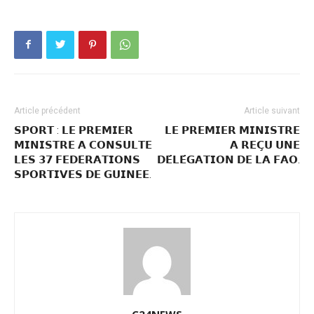
Article précédent
Article suivant
𝗦𝗣𝗢𝗥𝗧 : 𝗟𝗘 𝗣𝗥𝗘𝗠𝗜𝗘𝗥
𝗟𝗘 𝗣𝗥𝗘𝗠𝗜𝗘𝗥 𝗠𝗜𝗡𝗜𝗦𝗧𝗥𝗘
𝗠𝗜𝗡𝗜𝗦𝗧𝗥𝗘 𝗔 𝗖𝗢𝗡𝗦𝗨𝗟𝗧𝗘
𝗔 𝗥𝗘𝗖̧𝗨 𝗨𝗡𝗘
𝗟𝗘𝗦 𝟯𝟳 𝗙𝗘𝗗𝗘𝗥𝗔𝗧𝗜𝗢𝗡𝗦
𝗗𝗘́𝗟𝗘́𝗚𝗔𝗧𝗜𝗢𝗡 𝗗𝗘 𝗟𝗔 𝗙𝗔𝗢.
𝗦𝗣𝗢𝗥𝗧𝗜𝗩𝗘𝗦 𝗗𝗘 𝗚𝗨𝗜𝗡𝗘𝗘.
C24NEWS