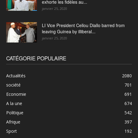
exhorte les fidèles au...
janvier 25, 2020
LI Vice President Cellou Diallo barred from
leaving Guinea by illiberal...
janvier 25, 2020
CATÉGORIE POPULAIRE
Actualités
2080
société
701
Economie
691
A la une
674
Politique
542
Afrique
397
Sport
192