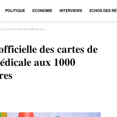
POLITIQUE
ECONOMIE
INTERVIEWS
ECHOS DES RÉ
𝐞𝐬 𝐝𝐞 𝐩𝐫𝐢𝐬𝐞 𝐞𝐧 𝐜𝐡𝐚𝐫𝐠𝐞 𝐦𝐞́𝐝𝐢𝐜𝐚𝐥𝐞 𝐚𝐮𝐱...
𝐟𝐢𝐜𝐢𝐞𝐥𝐥𝐞 𝐝𝐞𝐬 𝐜𝐚𝐫𝐭𝐞𝐬 𝐝𝐞
́𝐝𝐢𝐜𝐚𝐥𝐞 𝐚𝐮𝐱 𝟏𝟎𝟎𝟎
𝐫𝐞𝐬