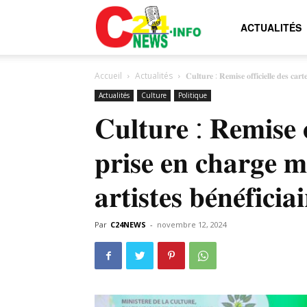
C24news.info
ACTUALITÉS
Accueil
Actualités
𝐂𝐮𝐥𝐭𝐮𝐫𝐞 : 𝐑𝐞𝐦𝐢𝐬𝐞 𝐨𝐟𝐟𝐢𝐜𝐢𝐞𝐥𝐥𝐞 𝐝𝐞𝐬 𝐜𝐚𝐫
Actualités
Culture
Politique
𝐂𝐮𝐥𝐭𝐮𝐫𝐞 : 𝐑𝐞𝐦𝐢𝐬𝐞 𝐨
𝐩𝐫𝐢𝐬𝐞 𝐞𝐧 𝐜𝐡𝐚𝐫𝐠𝐞 𝐦
𝐚𝐫𝐭𝐢𝐬𝐭𝐞𝐬 𝐛𝐞́𝐧𝐞́𝐟𝐢𝐜𝐢𝐚
Par
C24NEWS
-
novembre 12, 2024