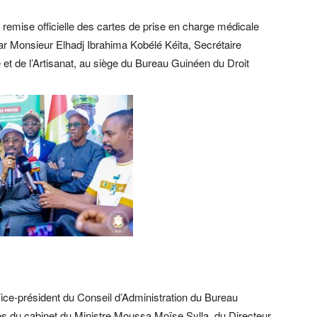
emise officielle des cartes de prise en charge médicale
par Monsieur Elhadj Ibrahima Kobélé Kéita, Secrétaire
 et de l’Artisanat, au siège du Bureau Guinéen du Droit
ce-président du Conseil d’Administration du Bureau
s du cabinet du Ministre Moussa Moïse Sylla, du Directeur