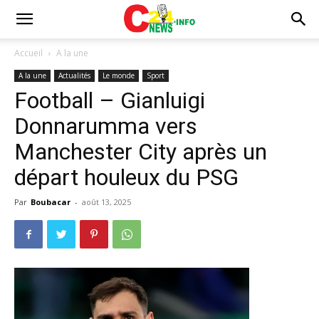
Accueil
A la une
A la une
Actualités
Le monde
Sport
Football – Gianluigi
Donnarumma vers
Manchester City après un
départ houleux du PSG
Par
Boubacar
-
août 13, 2025