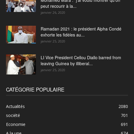
Mohamed Mara : “j’ai voulu montrer qu’on
peut recourir à la...
janvier 26, 2020
Ramadan 2021 : le président Alpha Condé
exhorte les fidèles au...
janvier 25, 2020
LI Vice President Cellou Diallo barred from
leaving Guinea by illiberal...
janvier 25, 2020
CATÉGORIE POPULAIRE
Actualités
2080
société
701
Economie
691
A la une
674