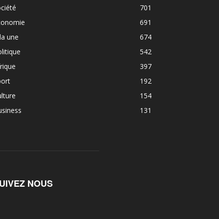
ciété
701
conomie
691
la une
674
litique
542
rique
397
ort
192
lture
154
usiness
131
UIVEZ NOUS