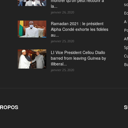
montrer qu’on peut recourir à
so
la...
janvier 26, 2020
E
A 
Ramadan 2021 : le président
Alpha Condé exhorte les fidèles
Po
au...
Af
janvier 25, 2020
Sp
LI Vice President Cellou Diallo
Cu
barred from leaving Guinea by
illiberal...
B
janvier 25, 2020
PROPOS
S